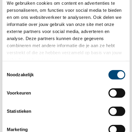
We gebruiken cookies om content en advertenties te
Duur
maatwerk
SKJ punten
3,00
Accreditatienummer
personaliseren, om functies voor social media te bieden
SKJ214087
Kosten
€ 190,-
en om ons websiteverkeer te analyseren. Ook delen we
informatie over jouw gebruik van onze site met onze
externe partners voor social media, adverteren en
Waar gaat de training over?
analyse. Deze partners kunnen deze gegevens
combineren met andere informatie die je aan ze hebt
verstrekt of die ze hebben verzameld op basis van jouw
gebruik van hun services.
Na het volgen van deze training?
Toestemmingsselectie
Noodzakelijk
Voor wie is deze training?
Voorkeuren
Statistieken
Wat is handig om vooraf te weten?
Marketing
Wachtlijst