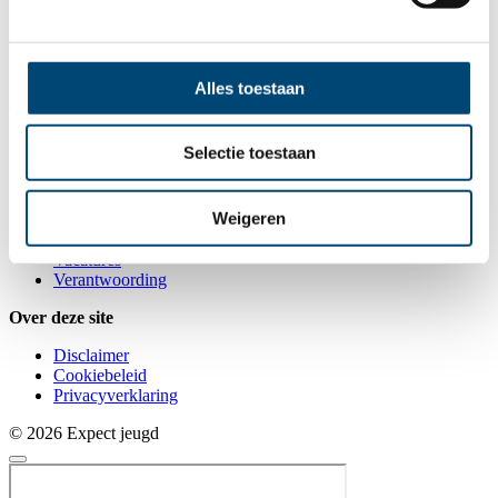
Er zijn op dit moment geen beschikbare programma's. Laat je
gegevens achter, dan nemen we contact met je op zodra er plek is.
Alles toestaan
Aanmelden voor de wachtlijst
Volg ons
Selectie toestaan
Informatie & contact
Weigeren
Over ons
Contact
Vacatures
Verantwoording
Over deze site
Disclaimer
Cookiebeleid
Privacyverklaring
© 2026 Expect jeugd