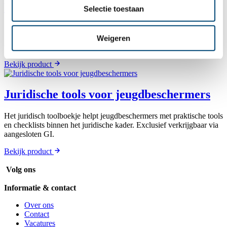
Basistool strafrechtketen
Selectie toestaan
Een kaartenset met pictogrammen, speciaal ontworpen om het
gesprek met LVB-cliënten in de strafrechtketen te
Weigeren
vergemakkelijken.
Bekijk product
Juridische tools voor jeugdbeschermers
Het juridisch toolboekje helpt jeugdbeschermers met praktische tools
en checklists binnen het juridische kader. Exclusief verkrijgbaar via
aangesloten GI.
Bekijk product
Volg ons
Informatie & contact
Over ons
Contact
Vacatures