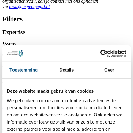
organisatieniveau, kan je contact met ons opnemen
via
tools@expectjeugd.nl
.
Filters
Expertise
Vorm
Type tool
Kosten
Toestemming
Details
Over
Archief
Deze website maakt gebruik van cookies
Reset filters
We gebruiken cookies om content en advertenties te
personaliseren, om functies voor social media te bieden
Praatplaat Opvoeden
en om ons websiteverkeer te analyseren. Ook delen we
informatie over jouw gebruik van onze site met onze
Met de praatplaat kunnen jeugdzorgprofessionals open het gesprek
aangaan met ouders over opvoeden. In de tool zijn de 14
externe partners voor social media, adverteren en